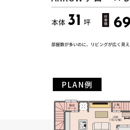
31
坪
69
本体
坪
単
価
部屋数が多いのに、リビングが広く見え
PLAN例