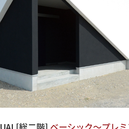
DUAL[総二階]
ベーシック～プレミ