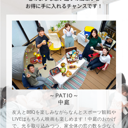
お得に手に入れるチャンスです！
～LDK～
リビング・ダイニング・キッチン
や
間接光が優しく包むＬＤＫは生活の質を高めるリ
げ
ラクゼーション空間に。とびっきりのデザインを
く
添えました。気持ち上がるデザイナーズライフ